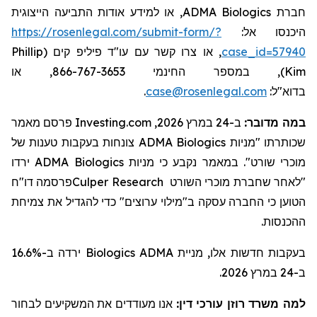
, או למידע אודות התביעה הייצוגית
ADMA Biologics
חברת
https://rosenlegal.com/submit-form/?
היכנסו אל:
Phillip
, או צרו קשר עם עו"ד פיליפ קים (
case_id=57940
), במספר החינמי 866-767-3653, או
Kim
.
case@rosenlegal.com
בדוא"ל:
פרסם מאמר
Investing.com
ב-24 במרץ 2026,
:
במה מדובר
צונחות בעקבות טענות של
ADMA Biologics
שכותרתו "מניות
ירדו
ADMA Biologics
קבע כי מניות
נ
מאמר
ב
מוכרי שורט".
פרסמה דו"ח
Culper Research
מוכרי השורט
"לאחר שחברת
הטוען כי החברה עסקה ב"
מילוי
ערוצים" כדי ל
הגדיל
את צמיחת
ההכנסות.
ירדה ב-16.6%
Biologics
בעקבות חדשות אלו, מניית ADMA
ב-24 במרץ 2026.
למה משרד רוזן עורכי דין:
אנו מעודדים את המשקיעים לבחור