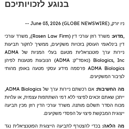
בנוגע לזכויותיכם
ניו יורק, June 03, 2026 (GLOBE NEWSWIRE) --
, משרד עורכי
)
Rosen Law Firm
משרד רוזן עורכי דין (
מדוע:
,
דין בינלאומי העוסק בזכויות משקיעים,
ממשיך לחקור
תביעות
ADMA
בעלי המניות של
ניירות ערך פוטנציאליות מטעם
הנובעות מטענות לפיהן
)
ADMA
(נאסד"ק:
Biologics, Inc
מידע עסקי מטעה באופן מהותי
פרסמה
ADMA Biologics
לציבור המשקיעים.
,
ADMA Biologics
אם רכשתם ניירות ערך של
מה החשיבות:
ייתכן שאתם זכאים לפיצוי ללא דמי השתתפות עצמית, או עלויות
מכוח הסדר תשלום מותנה. משרד עורכי הדין רוזן מכין תביעה
ייצוגית המבקשת פיצוי על הפסדי משקיעים.
מה הלאה:
בכדי להצטרף לתביעה הייצוגית הפוטנציאלית נגד