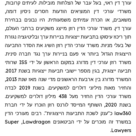
עורך דין ראוי, בעל עבר של הצלחות מובילות. לעיתים קרובות,
משרדי עורכי דין המוציאים הודעות חסרים ניסיון דומה,
משאבים, או הכרת עמיתים משמעותית. היו נבונים בבחירת
עורך דין. משרד עורכי הדין רוזן מייצג משקיעים ברחבי העולם,
תוך ריכוז עיסוקו בתביעות ייצוגיות בניירות ערך ובליטיגציה נגזרת
של בעלי מניות. משרד עורכי הדין רוזן השיג את הסדר התביעה
הייצוגית הגדול ביותר אי פעם בניירות ערך נגד חברה סינית.
שרותי
ISS
משרד רוזן עורכי דין מדורג במקום הראשון על ידי
תביעה ייצוגית, בגין מספר יישובי תביעות ייצוגיות בשנת 2017.
המשרד מדורג בין ארבעת הראשונים מדי שנה מאז שנת 2013,
והחזיר מאות מיליוני דולרים למשקיעים. בשנת 2019 לבדה
משרד עורכי הדין החזיר מעל 438 מיליון דולרים למשקיעים.
בשנת 2020, השותף המייסד לורנס רוזן הוכרז על ידי חברת
מעורכי הדין
כ"ענק לשכת התביעות הייצוגיות". רבים
law360
Super
,
Lawdragon
במשרד זה מוכרים על ידי הביטאונים
.
Lawyers